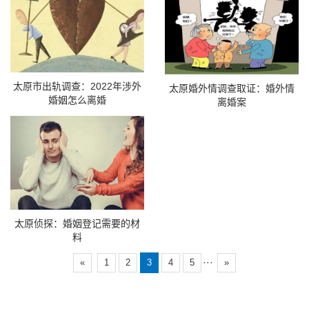
太原市出轨调查：2022年涉外
太原婚外情调查取证：婚外情
婚姻怎么离婚
离婚案
太原侦探：婚姻登记需要的材
料
···
«
1
2
3
4
5
»