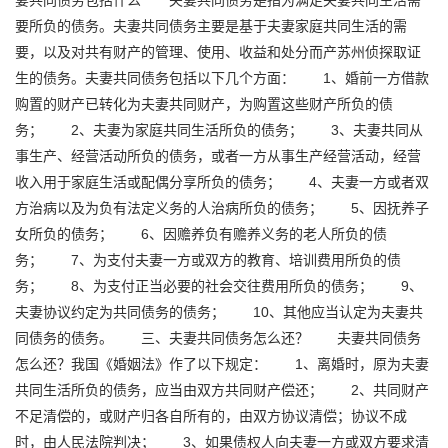
妻共同债务包括什么 夫妻共同债务是指为满足夫妻共同生活需
要所负的债务。夫妻共同债务主要是基于夫妻家庭共同生活的需
要，以及对共有财产的管理、使用、收益和处分而产苏州侦探取证
生的债务。夫妻共同债务包括以下几个方面： 1、婚前一方借款
购置的财产已转化为夫妻共同财产，为购置这些财产所负的债
务； 2、夫妻为家庭共同生活所负的债务； 3、夫妻共同从
事生产、经营活动所负的债务，或者一方从事生产经营活动，经营
收入用于家庭生活或配偶分享所负的债务； 4、夫妻一方或者双
方治病以及为负有法定义务的人治病所负的债务； 5、因抚养子
女所负的债务； 6、因赡养负有赡养义务的老人所负的债
务； 7、为支付夫妻一方或双方的教育、培训费用所负的债
务； 8、为支付正当必要的社会交往费用所负的债务； 9、
夫妻协议约定为共同债务的债务； 10、其他应当认定为夫妻共
同债务的债务。 三、夫妻共同债务怎么还？ 夫妻共同债务
怎么还？我国《婚姻法》作了以下规定： 1、离婚时，原为夫妻
共同生活所负的债务，应当由双方共同财产偿还； 2、共同财产
不足清偿的，或财产归各自所有的，由双方协议清偿；协议不成
时，由人民法院判决； 3、如果债权人向夫妻一方或双方要求清