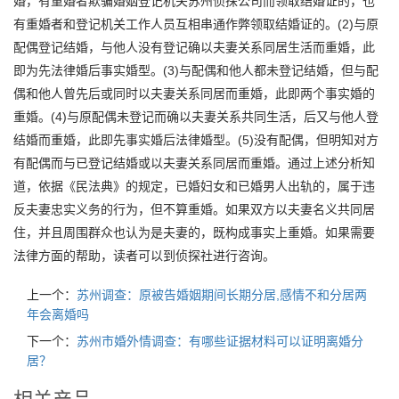
婚，有重婚者欺骗婚姻登记机关苏州侦探公司而领取结婚证的，也
有重婚者和登记机关工作人员互相串通作弊领取结婚证的。(2)与原
配偶登记结婚，与他人没有登记确以夫妻关系同居生活而重婚，此
即为先法律婚后事实婚型。(3)与配偶和他人都未登记结婚，但与配
偶和他人曾先后或同时以夫妻关系同居而重婚，此即两个事实婚的
重婚。(4)与原配偶未登记而确以夫妻关系共同生活，后又与他人登
结婚而重婚，此即先事实婚后法律婚型。(5)没有配偶，但明知对方
有配偶而与已登记结婚或以夫妻关系同居而重婚。通过上述分析知
道，依据《民法典》的规定，已婚妇女和已婚男人出轨的，属于违
反夫妻忠实义务的行为，但不算重婚。如果双方以夫妻名义共同居
住，并且周围群众也认为是夫妻的，既构成事实上重婚。如果需要
法律方面的帮助，读者可以到侦探社进行咨询。
上一个：
苏州调查：原被告婚姻期间长期分居,感情不和分居两
年会离婚吗
下一个：
苏州市婚外情调查：有哪些证据材料可以证明离婚分
居？