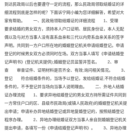
到达民政局以后也要遵守一定的流程，那么民政局领取结婚证的详
细流程到底是怎样的呢？下面诉宁网小编为您详细解答，希望对大
家有帮助。 一、民政局领取结婚证的详细流程 1、受理
要求结婚的男女双方，须持本人户口证明、居民身份证，本人无配
偶以及与对方当事人没有直系血亲和三代以内旁系血亲关系的签字
声明。共同到一方户口所在地的婚姻登记机关申请结婚登记。申请
登记的时候男女双方必须同时在场。双方当事人填写《申请结婚登
记声明书》(登记机关提供);婚姻登记员监誓并签名。 2、审
查 审查证件、证明材料是否齐全、有效;询问相关情况。 3、
登记 符合结婚条件的，当场予以登记，发给结婚证;不符合结婚
条件的，不予登记并当场向当事人说明理由。 二、外地人结婚
证办理流程 1、要求异地结婚登记的男女双方持所需证件共同到
一方常住户口的区、县级市民政局(或镇人民政府)的婚姻登记机关提
出申请；申请补办异地结婚登记或异地复婚登记的，按照结婚登记
程序办理。 2、异地办理结婚证双方当事人亲自到婚姻登记机关
提出申请，各填写一份《申请结婚登记声明书》。 3、异地办理